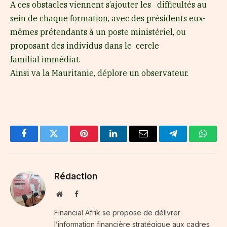
A ces obstacles viennent s’ajouter les difficultés au
sein de chaque formation, avec des présidents eux-
mêmes prétendants à un poste ministériel, ou
proposant des individus dans le cercle
familial immédiat.
Ainsi va la Mauritanie, déplore un observateur.
Facebook
Twitter
Pinterest
LinkedIn
Email
Telegram
Whats
Rédaction
Website
Facebook
Financial Afrik se propose de délivrer
l’information financière stratégique aux cadres