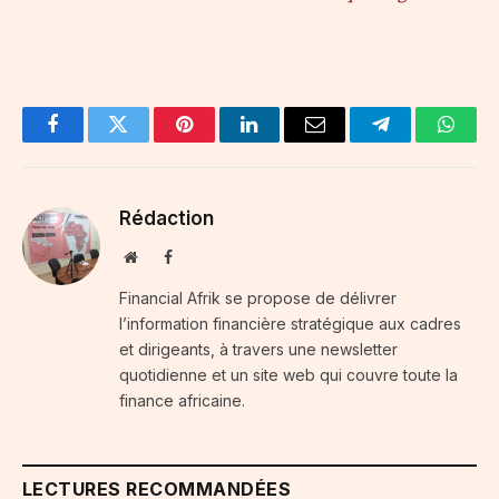
Facebook
Twitter
Pinterest
LinkedIn
Email
Telegram
Whats
Rédaction
Website
Facebook
Financial Afrik se propose de délivrer
l’information financière stratégique aux cadres
et dirigeants, à travers une newsletter
quotidienne et un site web qui couvre toute la
finance africaine.
LECTURES RECOMMANDÉES