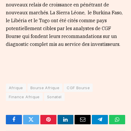
nouveaux relais de croissance en pénétrant de
nouveaux marchés. La Sierra Léone, le Burkina Faso,
le Libéria et le Togo ont été cités comme pays
potentiellement cibles par les analystes de CGF
Bourse qui fondent leurs recommandations sur un
diagnostic complet mis au service des investisseurs.
Afrique
Bourse Afrique
CGF Bourse
Finance Afrique
Sonatel
Facebook
Twitter
Pinterest
LinkedIn
Email
Telegram
Whats