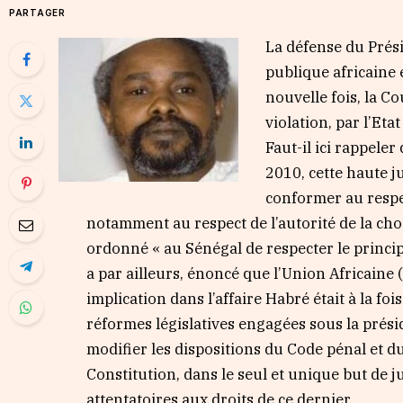
PARTAGER
La défense du Prési
publique africaine e
nouvelle fois, la C
violation, par l’Eta
Faut-il ici rappele
2010, cette haute ju
conformer au respe
notamment au respect de l’autorité de la chose
ordonné « au Sénégal de respecter le princi
a par ailleurs, énoncé que l’Union Africaine (
implication dans l’affaire Habré était à la foi
réformes législatives engagées sous la prés
modifier les dispositions du Code pénal et du
Constitution, dans le seul et unique but de j
attentatoires aux droits de ce dernier.