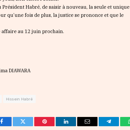
u Président Habré, de saisir à nouveau, la seule et unique
our qu’une fois de plus, la justice se prononce et que le
 affaire au 12 juin prochain.
hima DIAWARA
Hissein Habré
Facebook
Twitter
Pinterest
LinkedIn
Email
Telegram