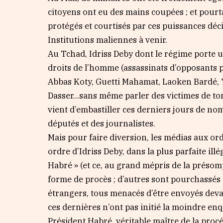
citoyens ont eu des mains coupées ; et pour
protégés et courtisés par ces puissances déc
Institutions maliennes à venir.
Au Tchad, Idriss Deby dont le régime porte u
droits de l’homme (assassinats d’opposants p
Abbas Koty, Guetti Mahamat, Laoken Bardé,
Dasser…sans même parler des victimes de to
vient d’embastiller ces derniers jours de nom
députés et des journalistes.
Mais pour faire diversion, les médias aux or
ordre d’Idriss Deby, dans la plus parfaite il
Habré » (et ce, au grand mépris de la présom
forme de procès ; d’autres sont pourchassés 
étrangers, tous menacés d’être envoyés deva
ces dernières n’ont pas initié la moindre enq
Président Habré, véritable maître de la procé