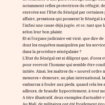
notamment celles protectrices du réfugié, de 
exercées sur l’Etat du Sénégal par certaines
affaire, pressions qui poussent le Sénégal à 
l’infini une cause déjà jugée, et ce, tant que 
selon leur bon plaisir.
Et si l’organe judiciaire est vicié, que dire
dont les enquêtes manipulées par les servic
dans la procédure sénégalaise ?
L’Etat du Sénégal est si diligent que, d’ores 
pour recevoir l’homme qui semble être cond
initiée. Ainsi, les maîtres du « nouvel ordre
mesures » demeure, au plan international, la
embarras à fouler aux pieds, quand cela les a
ailleurs, de brandir hypocritement, à tout m
A titre illustratif, deux exemples d’actualité v
Au Mali, de militaires ont été froidement égo