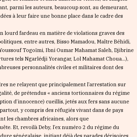
tant, parmi les auteurs, beaucoup sont, au demeurant,
idées à leur faire une bonne place dans le cadre des
n lourd fardeau en matière de violations graves des
olitiques, entre autres, Bisso Mamadou, Maître Béhidi,
 Youssouf Togoïmi, Ibni Oumar Mahamat Saleh, Djibrine
rtures tels Ngarlédji Yorangar, Lol Mahamat Choua…),
breuses personnalités civiles et militaires dont des
dres ne relayent que principalement l’arrestation sur
légalité, de prétendus « anciens tortionnaires du régime
ption d’innocence) cueillis, jetés aux fers sans aucune
partout, y compris des réfugiés vivant dans de pays
nt les chambres africaines, alors que
uête. Et, revoilà Deby, l’ex numéro 2 du régime du
dure sénégalaise, initiant déjà des parades dérisoires