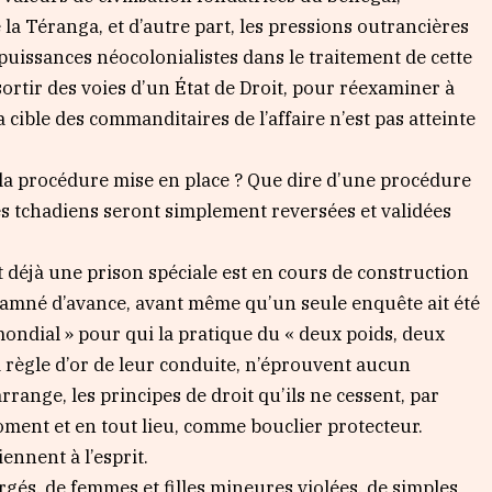
la Téranga, et d’autre part, les pressions outrancières
 puissances néocolonialistes dans le traitement de cette
sortir des voies d’un État de Droit, pour réexaminer à
la cible des commanditaires de l’affaire n’est pas atteinte
 de la procédure mise en place ? Que dire d’une procédure
es tchadiens seront simplement reversées et validées
et déjà une prison spéciale est en cours de construction
amné d’avance, avant même qu’un seule enquête ait été
 mondial » pour qui la pratique du « deux poids, deux
 règle d’or de leur conduite, n’éprouvent aucun
rrange, les principes de droit qu’ils ne cessent, par
oment et en tout lieu, comme bouclier protecteur.
iennent à l’esprit.
rgés, de femmes et filles mineures violées, de simples