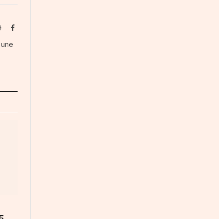
Website
Facebook
s une
5