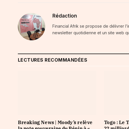
Rédaction
Financial Afrik se propose de délivrer l’
newsletter quotidienne et un site web qu
LECTURES RECOMMANDÉES
Breaking News | Moody’s relève
Togo : Le 
la note souveraine du Bénin à «
22 milliar