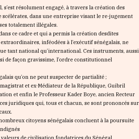
l, s’est résolument engagé, à travers la création des
 scélérates, dans une entreprise visant le re-jugement
ses totalement illégales.
ans ce cadre et qui a permis la création desdites
xtraordinaires, inféodées à l’exécutif sénégalais, ne
e tant national qu’international. Ces instruments, aussi
nsi de façon gravissime, l’ordre constitutionnel
galais qu’on ne peut suspecter de partialité ;
agistrat et ex-Médiateur de la République, Guibril
ation et enfin le Professeur Kader Boye, ancien Recteur
nces juridiques qui, tous et chacun, se sont prononcés su
ocaux.
 nombreux citoyens sénégalais concluent à la poursuite
 indignés
 valeurs de civilisation fondatrices du Sénégal,