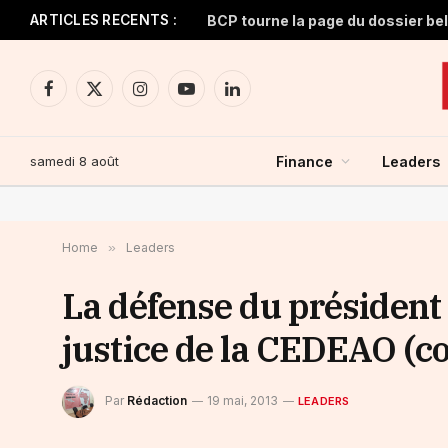
ARTICLES RECENTS :
BCP tourne la page du dossier be
Facebook
X
Instagram
YouTube
LinkedIn
(Twitter)
samedi 8 août
Finance
Leaders
Home
»
Leaders
La défense du président
justice de la CEDEAO (
Par
Rédaction
19 mai, 2013
LEADERS