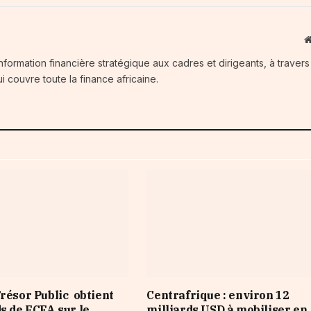
information financière stratégique aux cadres et dirigeants, à traver
i couvre toute la finance africaine.
Trésor Public obtient
Centrafrique : environ 12
ds de FCFA sur le
milliards USD à mobiliser en 