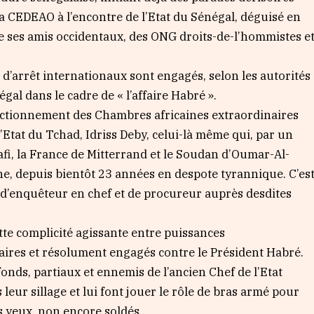
la CEDEAO à l’encontre de l’Etat du Sénégal, déguisé en
 ses amis occidentaux, des ONG droits-de-l’hommistes e
s d’arrêt internationaux sont engagés, selon les autorités
gal dans le cadre de « l’affaire Habré ».
fonctionnement des Chambres africaines extraordinaires
’Etat du Tchad, Idriss Deby, celui-là même qui, par un
fi, la France de Mitterrand et le Soudan d’Oumar-Al-
ègne, depuis bientôt 23 années en despote tyrannique. C’es
le d’enquêteur en chef et de procureur auprès desdites
tte complicité agissante entre puissances
idaires et résolument engagés contre le Président Habré.
 fonds, partiaux et ennemis de l’ancien Chef de l’Etat
leur sillage et lui font jouer le rôle de bras armé pour
rs yeux, non encore soldés.