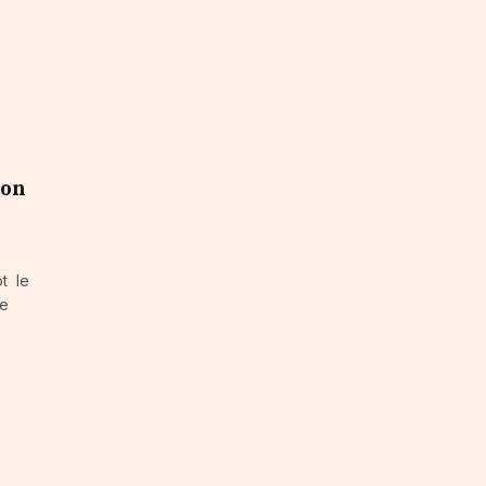
ion
ôt le
le