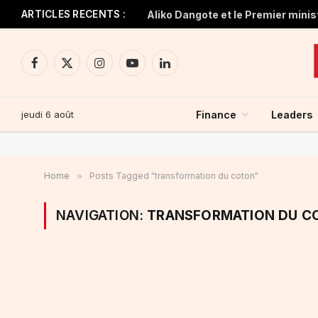
ARTICLES RECENTS :
Facebook
X
Instagram
YouTube
LinkedIn
(Twitter)
jeudi 6 août
Finance
Leaders
Home
»
Posts Tagged "transformation du coton"
NAVIGATION:
TRANSFORMATION DU C