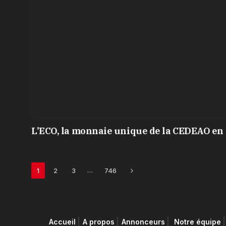
L’ECO, la monnaie unique de la CEDEAO en 
Next
…
1
2
3
746
Accueil
A propos
Annonceurs
Notre équipe