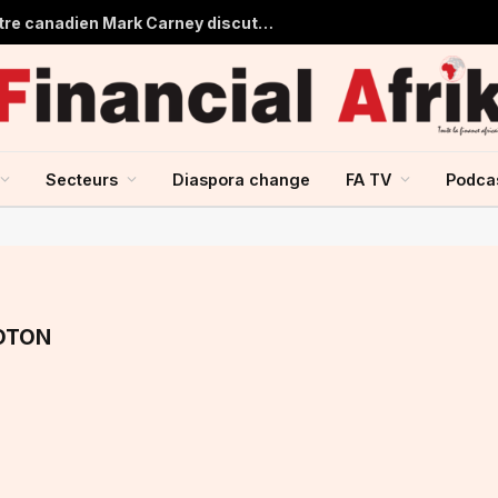
Aliko Dangote et le Premier ministre canadien Mark Carney discutent du renforcement des échanges entre le Canada et l’Afrique
Secteurs
Diaspora change
FA TV
Podca
OTON