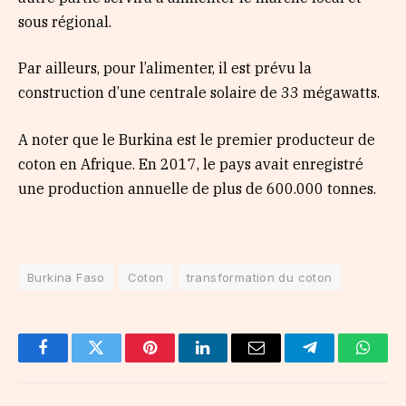
sous régional.
Par ailleurs, pour l’alimenter, il est prévu la
construction d’une centrale solaire de 33 mégawatts.
A noter que le Burkina est le premier producteur de
coton en Afrique. En 2017, le pays avait enregistré
une production annuelle de plus de 600.000 tonnes.
Burkina Faso
Coton
transformation du coton
Facebook
Twitter
Pinterest
LinkedIn
Email
Telegram
Whats