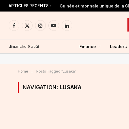
ARTICLES RECENTS :
Facebook
X
Instagram
YouTube
LinkedIn
(Twitter)
dimanche 9 août
Finance
Leaders
Home
»
Posts Tagged "Lusaka"
NAVIGATION:
LUSAKA