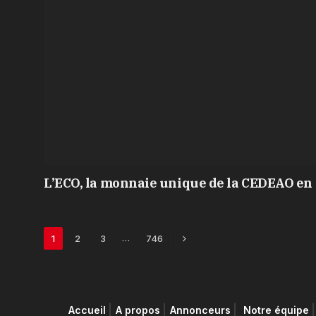
L’ECO, la monnaie unique de la CEDEAO en 
Next
…
1
2
3
746
Accueil
A propos
Annonceurs
Notre équipe