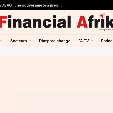
Guinée et monnaie unique de la CEDEAO : une souveraineté à préserver, une intégration à repenser
Secteurs
Diaspora change
FA TV
Podca