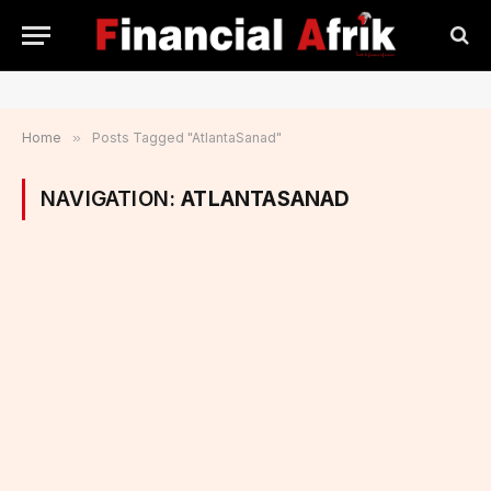
Home
»
Posts Tagged "AtlantaSanad"
NAVIGATION:
ATLANTASANAD