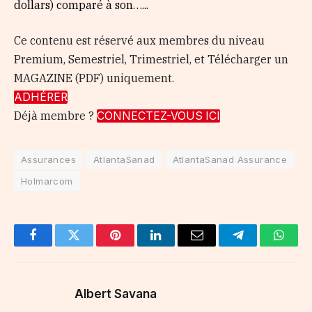
dollars) comparé à son…...
Ce contenu est réservé aux membres du niveau
Premium, Semestriel, Trimestriel, et Télécharger un
MAGAZINE (PDF) uniquement.
ADHÉRER
Déjà membre ?
CONNECTEZ-VOUS ICI
Assurances
AtlantaSanad
AtlantaSanad Assurance
Holmarcom
Facebook
Twitter
Pinterest
LinkedIn
Email
Telegram
Whats
Albert Savana