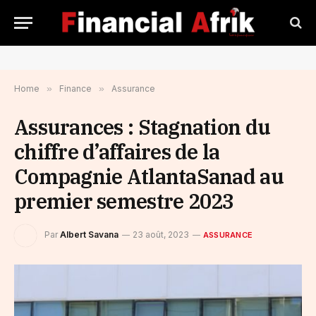
Home
»
Finance
»
Assurance
Assurances : Stagnation du
chiffre d’affaires de la
Compagnie AtlantaSanad au
premier semestre 2023
Par
Albert Savana
23 août, 2023
ASSURANCE