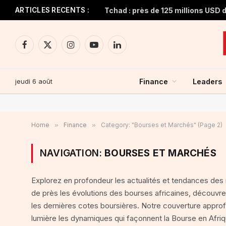
ARTICLES RECENTS :
Facebook
X
Instagram
YouTube
LinkedIn
(Twitter)
jeudi 6 août
Finance
Leaders
Home
»
Finance
»
Category: "Bourses et Marchés" (Page 2)
NAVIGATION:
BOURSES ET MARCHÉS
Explorez en profondeur les actualités et tendances des 
de près les évolutions des bourses africaines, découvr
les dernières cotes boursières. Notre couverture approf
lumière les dynamiques qui façonnent la Bourse en Afriq