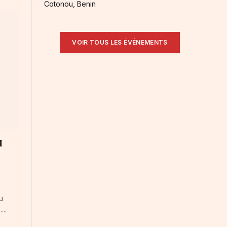
Cotonou, Benin
VOIR TOUS LES ÉVÉNEMENTS
I
u
..