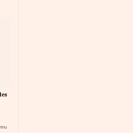
les
onnu