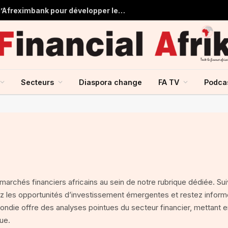
Tchad : près de 125 millions USD d’Afreximbank pour développer les infrastructures et le commerce
Secteurs
Diaspora change
FA TV
Podca
marchés financiers africains au sein de notre rubrique dédiée. Su
ez les opportunités d’investissement émergentes et restez inform
ondie offre des analyses pointues du secteur financier, mettant 
ue.