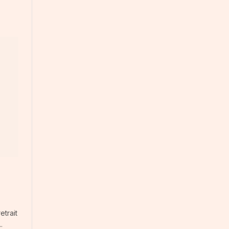
etrait
.