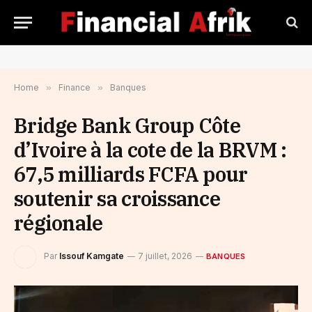
Home
»
Finance
»
Banques
Bridge Bank Group Côte
d’Ivoire à la cote de la BRVM :
67,5 milliards FCFA pour
soutenir sa croissance
régionale
Par
Issouf Kamgate
7 juillet, 2026
BANQUES