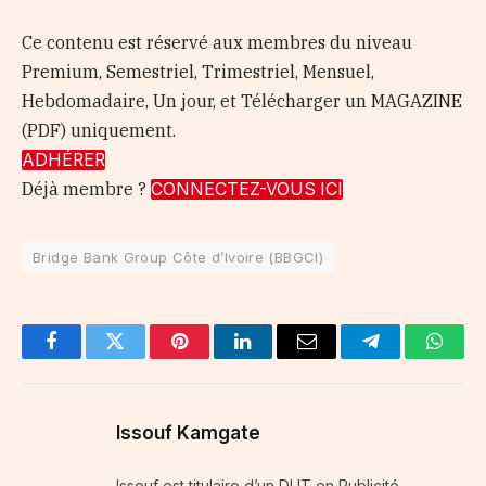
Ce contenu est réservé aux membres du niveau
Premium, Semestriel, Trimestriel, Mensuel,
Hebdomadaire, Un jour, et Télécharger un MAGAZINE
(PDF) uniquement.
ADHÉRER
Déjà membre ?
CONNECTEZ-VOUS ICI
Bridge Bank Group Côte d’Ivoire (BBGCI)
Facebook
Twitter
Pinterest
LinkedIn
Email
Telegram
Whats
Issouf Kamgate
Issouf est titulaire d’un DUT en Publicité-