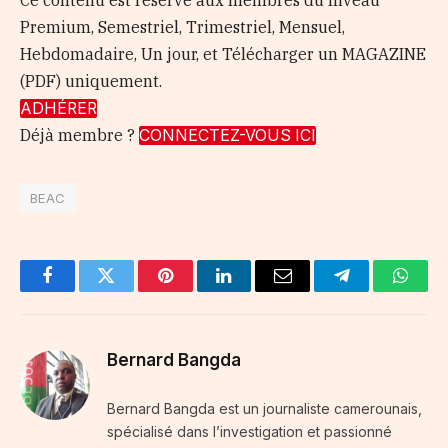
Ce contenu est réservé aux membres du niveau
Premium, Semestriel, Trimestriel, Mensuel,
Hebdomadaire, Un jour, et Télécharger un MAGAZINE
(PDF) uniquement.
ADHÉRER
Déjà membre ?
CONNECTEZ-VOUS ICI
BEAC
Facebook
Twitter
Pinterest
LinkedIn
Email
Telegram
Whats
Bernard Bangda
Bernard Bangda est un journaliste camerounais,
spécialisé dans l’investigation et passionné