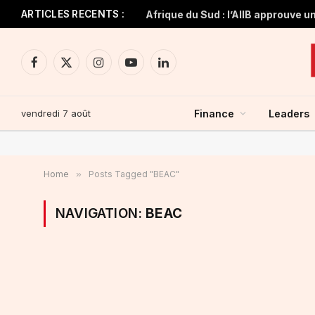
ARTICLES RECENTS :
Facebook
X
Instagram
YouTube
LinkedIn
(Twitter)
vendredi 7 août
Finance
Leaders
Home
»
Posts Tagged "BEAC"
NAVIGATION:
BEAC