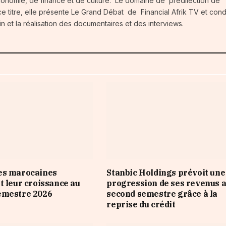
conomie, de finance et de culture. Le domaine de prédilection de
e titre, elle présente Le Grand Débat de Financial Afrik TV et condu
in et la réalisation des documentaires et des interviews.
es marocaines
Stanbic Holdings prévoit une
t leur croissance au
progression de ses revenus 
emestre 2026
second semestre grâce à la
reprise du crédit