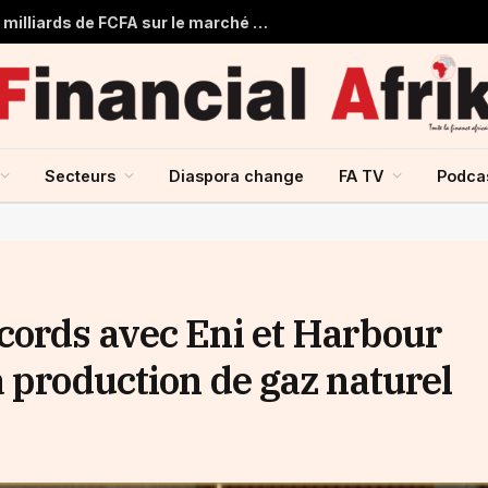
Togo : Le Trésor Public obtient 22 milliards de FCFA sur le marché financier de l’UMOA
Secteurs
Diaspora change
FA TV
Podca
cords avec Eni et Harbour
 production de gaz naturel