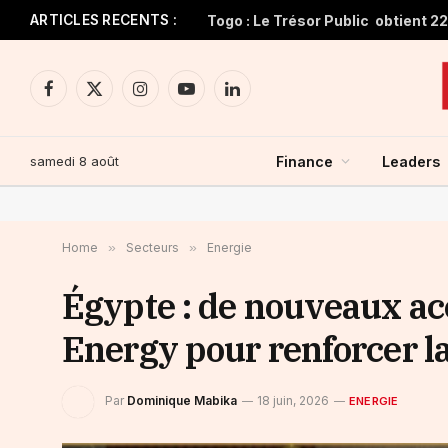
ARTICLES RECENTS :
Facebook
X
Instagram
YouTube
LinkedIn
(Twitter)
samedi 8 août
Finance
Leaders
Home
»
Secteurs
»
Energie
Égypte : de nouveaux ac
Energy pour renforcer la
Par
Dominique Mabika
18 juin, 2026
ENERGIE