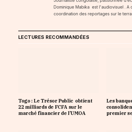
Journaliste congolaise, passionnée d’é
Dominique Mabika est l'audiovisuel . A c
coordination des reportages sur le terra
LECTURES RECOMMANDÉES
Togo : Le Trésor Public obtient
Les banqu
22 milliards de FCFA sur le
consoliden
marché financier de l’UMOA
premier s