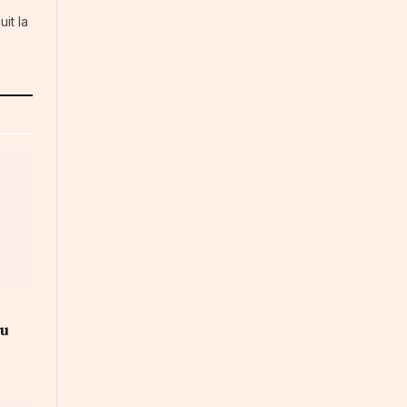
it la
au