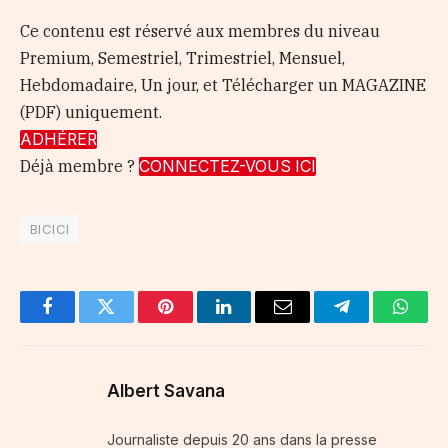
Ce contenu est réservé aux membres du niveau
Premium, Semestriel, Trimestriel, Mensuel,
Hebdomadaire, Un jour, et Télécharger un MAGAZINE
(PDF) uniquement.
ADHÉRER
Déjà membre ?
CONNECTEZ-VOUS ICI
BICICI
Facebook
Twitter
Pinterest
LinkedIn
Email
Telegram
Whats
Albert Savana
Journaliste depuis 20 ans dans la presse