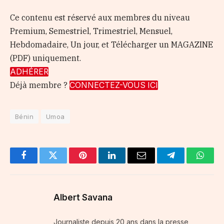
Ce contenu est réservé aux membres du niveau
Premium, Semestriel, Trimestriel, Mensuel,
Hebdomadaire, Un jour, et Télécharger un MAGAZINE
(PDF) uniquement.
ADHÉRER
Déjà membre ?
CONNECTEZ-VOUS ICI
Bénin
Umoa
Facebook
Twitter
Pinterest
LinkedIn
Email
Telegram
Whats
Albert Savana
Journaliste depuis 20 ans dans la presse