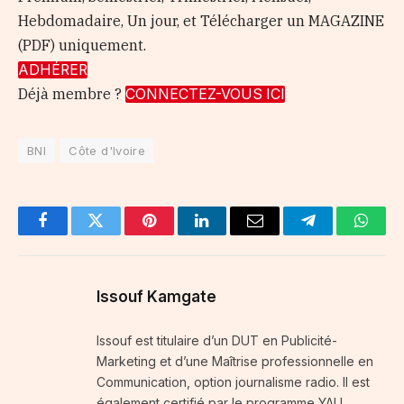
Hebdomadaire, Un jour, et Télécharger un MAGAZINE
(PDF) uniquement.
ADHÉRER
Déjà membre ?
CONNECTEZ-VOUS ICI
BNI
Côte d'Ivoire
Facebook
Twitter
Pinterest
LinkedIn
Email
Telegram
Whats
Issouf Kamgate
Issouf est titulaire d’un DUT en Publicité-
Marketing et d’une Maîtrise professionnelle en
Communication, option journalisme radio. Il est
également certifié par le programme YALI