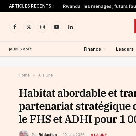
ARTICLES RECENTS :
Rwanda : les ménages, futurs four
Facebook
X
Instagram
YouTube
LinkedIn
(Twitter)
jeudi 6 août
Finance
Leaders
Home
»
A la Une
Habitat abordable et tra
partenariat stratégique 
le FHS et ADHI pour 1 0
Par
Rédaction
10 juin, 2026
A LA UNE