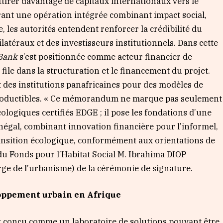
tirer davantage de capitaux internationaux vers le
ant une opération intégrée combinant impact social,
, les autorités entendent renforcer la crédibilité du
latéraux et des investisseurs institutionnels. Dans cette
 Bank
s’est positionnée comme acteur financier de
 file dans la structuration et le financement du projet.
nt des institutions panafricaines pour des modèles de
productibles. « Ce mémorandum ne marque pas seulement
ologiques certifiés EDGE ; il pose les fondations d’une
égal, combinant innovation financière pour l’informel,
ansition écologique, conformément aux orientations de
 du Fonds pour l’Habitat Social M. Ibrahima DIOP
rge de l’urbanisme) de la cérémonie de signature.
oppement urbain en Afrique
est conçu comme un laboratoire de solutions pouvant être