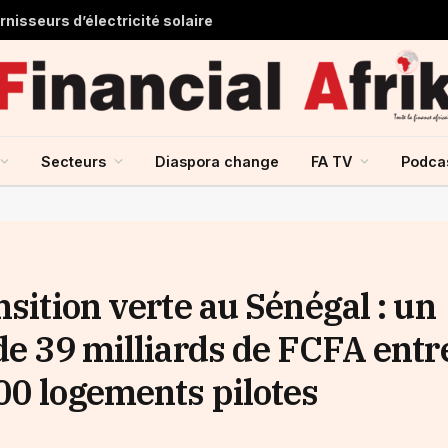
nisseurs d’électricité solaire
Secteurs
Diaspora change
FA TV
Podca
nsition verte au Sénégal : un
de 39 milliards de FCFA entr
00 logements pilotes