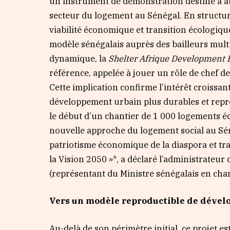
un instrument de démonstration destiné à at
secteur du logement au Sénégal. En structur
viabilité économique et transition écologique
modèle sénégalais auprès des bailleurs multi
dynamique, la
Shelter Afrique Development
référence, appelée à jouer un rôle de chef de
Cette implication confirme l’intérêt croissa
développement urbain plus durables et re
le début d’un chantier de 1 000 logements éc
nouvelle approche du logement social au Sén
patriotisme économique de la diaspora et tr
la Vision 2050 »*, a déclaré l’administrateur
(représentant du Ministre sénégalais en cha
Vers un modèle reproductible de dével
Au-delà de son périmètre initial, ce projet 