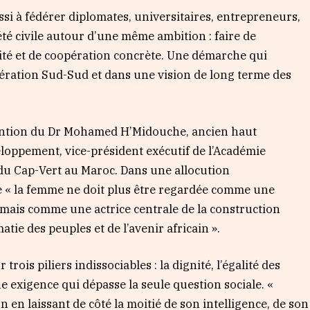
éussi à fédérer diplomates, universitaires, entrepreneurs,
été civile autour d’une même ambition : faire de
arité et de coopération concrète. Une démarche qui
pération Sud-Sud et dans une vision de long terme des
vention du Dr Mohamed H’Midouche, ancien haut
eloppement, vice-président exécutif de l’Académie
du Cap-Vert au Maroc. Dans une allocution
e « la femme ne doit plus être regardée comme une
 mais comme une actrice centrale de la construction
atie des peuples et de l’avenir africain ».
rois piliers indissociables : la dignité, l’égalité des
 exigence qui dépasse la seule question sociale. «
 en laissant de côté la moitié de son intelligence, de son