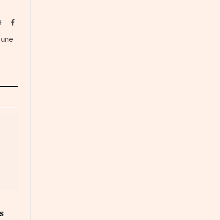
Website
Facebook
s une
s