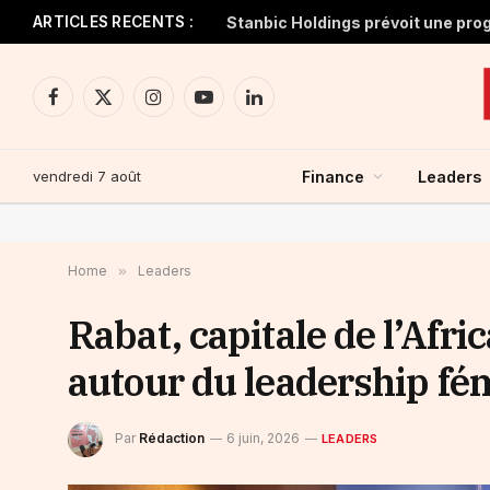
ARTICLES RECENTS :
Facebook
X
Instagram
YouTube
LinkedIn
(Twitter)
vendredi 7 août
Finance
Leaders
Home
»
Leaders
Rabat, capitale de l’Afri
autour du leadership fé
Par
Rédaction
6 juin, 2026
LEADERS