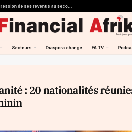
Stanbic Holdings prévoit une progression de ses revenus au second semestre grâce à la reprise du crédit
Secteurs
Diaspora change
FA TV
Podca
canité : 20 nationalités réunie
minin