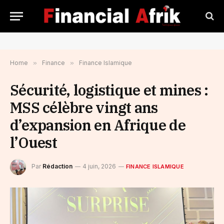
Home
»
Finance
»
Finance Islamique
Sécurité, logistique et mines :
MSS célèbre vingt ans
d’expansion en Afrique de
l’Ouest
Par
Rédaction
4 juin, 2026
FINANCE ISLAMIQUE