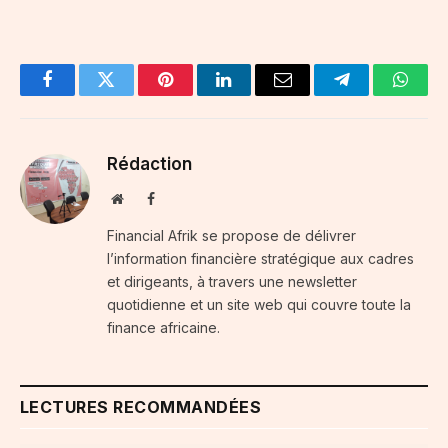
Facebook
Twitter
Pinterest
LinkedIn
Email
Telegram
Whats
Rédaction
Website
Facebook
Financial Afrik se propose de délivrer
l’information financière stratégique aux cadres
et dirigeants, à travers une newsletter
quotidienne et un site web qui couvre toute la
finance africaine.
LECTURES RECOMMANDÉES