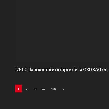
L’ECO, la monnaie unique de la CEDEAO en 
Next
…
1
2
3
746