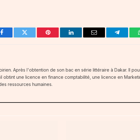
Facebook
Twitter
Pinterest
LinkedIn
Email
Telegram
oirien. Après l'obtention de son bac en série littéraire à Dakar. Il pou
il obtint une licence en finance comptabilité, une licence en Marketi
des ressources humaines.