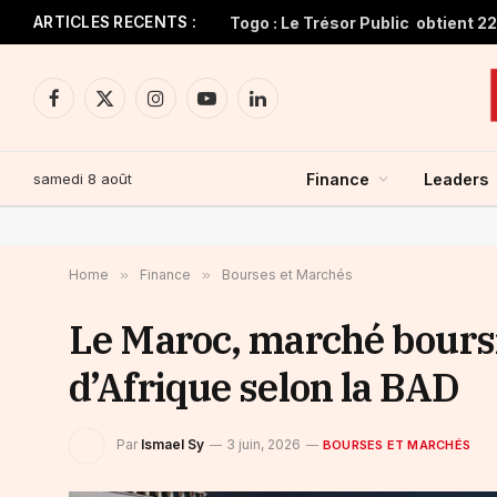
ARTICLES RECENTS :
Facebook
X
Instagram
YouTube
LinkedIn
(Twitter)
samedi 8 août
Finance
Leaders
Home
»
Finance
»
Bourses et Marchés
Le Maroc, marché boursi
d’Afrique selon la BAD
Par
Ismael Sy
3 juin, 2026
BOURSES ET MARCHÉS