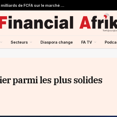
Togo : Le Trésor Public obtient 22 milliards de FCFA sur le marché financier de l’UMOA
Secteurs
Diaspora change
FA TV
Podca
er parmi les plus solides