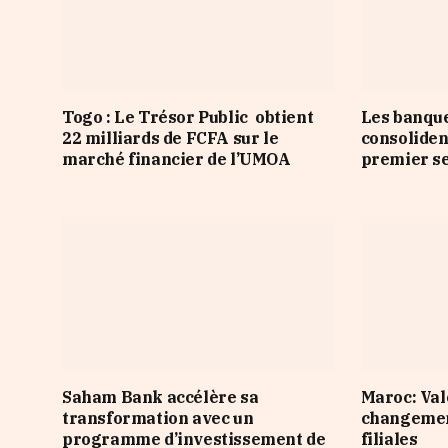
Togo : Le Trésor Public obtient
Les banqu
22 milliards de FCFA sur le
consoliden
marché financier de l’UMOA
premier s
Saham Bank accélère sa
Maroc: Val
transformation avec un
changement
programme d’investissement de
filiales