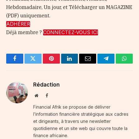
Hebdomadaire, Un jour, et Télécharger un MAGAZINE
(PDF) uniquement.
ADHÉRER
Déjà membre ?
CONNECTEZ-VOUS ICI
Facebook
Twitter
Pinterest
LinkedIn
Email
Telegram
Whats
Rédaction
Website
Facebook
Financial Afrik se propose de délivrer
l’information financière stratégique aux cadres
et dirigeants, à travers une newsletter
quotidienne et un site web qui couvre toute la
finance africaine.