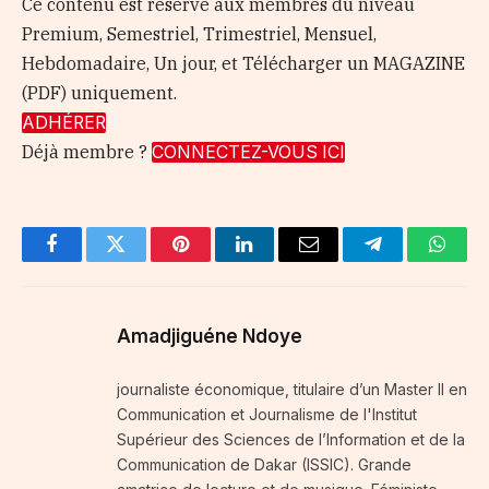
Ce contenu est réservé aux membres du niveau
Premium, Semestriel, Trimestriel, Mensuel,
Hebdomadaire, Un jour, et Télécharger un MAGAZINE
(PDF) uniquement.
ADHÉRER
Déjà membre ?
CONNECTEZ-VOUS ICI
Facebook
Twitter
Pinterest
LinkedIn
Email
Telegram
Whats
Amadjiguéne Ndoye
journaliste économique, titulaire d’un Master II en
Communication et Journalisme de l'Institut
Supérieur des Sciences de l’Information et de la
Communication de Dakar (ISSIC). Grande