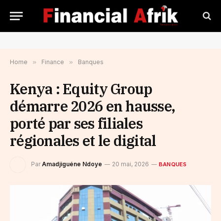
Home
»
Finance
»
Banques
Kenya : Equity Group
démarre 2026 en hausse,
porté par ses filiales
régionales et le digital
Par
Amadjiguéne Ndoye
20 mai, 2026
BANQUES