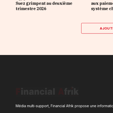
Suez grimpent au deuxième
aux paieme
trimestre 2026
système ch
AJOUT
Média multi-support, Financial Afrik propose une informatio