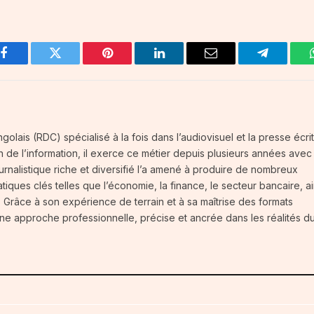
Facebook
Twitter
Pinterest
LinkedIn
Email
Telegram
olais (RDC) spécialisé à la fois dans l’audiovisuel et la presse écrit
on de l’information, il exerce ce métier depuis plusieurs années avec
rnalistique riche et diversifié l’a amené à produire de nombreux
iques clés telles que l’économie, la finance, le secteur bancaire, ai
Grâce à son expérience de terrain et à sa maîtrise des formats
ar une approche professionnelle, précise et ancrée dans les réalités d