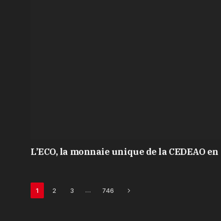
L’ECO, la monnaie unique de la CEDEAO en 
Next
…
1
2
3
746