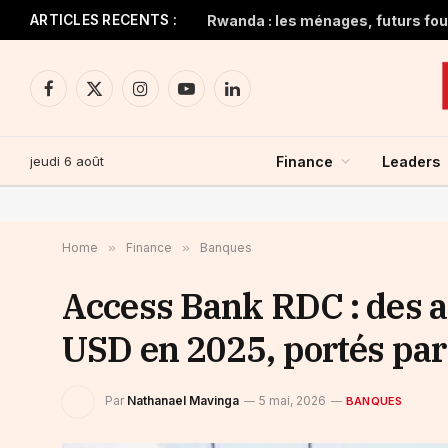
ARTICLES RECENTS :
Rwanda : les ménages, futurs four
Facebook
X
Instagram
YouTube
LinkedIn
(Twitter)
jeudi 6 août
Finance
Leaders
Home
»
Finance
»
Banques
Access Bank RDC : des ac
USD en 2025, portés par
Par
Nathanael Mavinga
5 mai, 2026
BANQUES