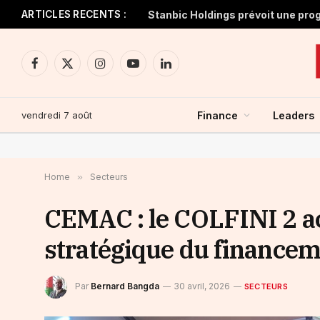
ARTICLES RECENTS :
Facebook
X
Instagram
YouTube
LinkedIn
(Twitter)
vendredi 7 août
Finance
Leaders
Home
»
Secteurs
CEMAC : le COLFINI 2 ac
stratégique du financem
Par
Bernard Bangda
30 avril, 2026
SECTEURS