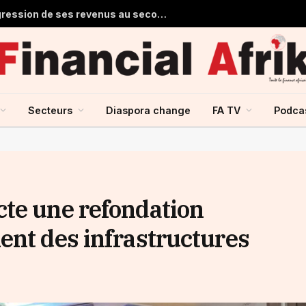
Stanbic Holdings prévoit une progression de ses revenus au second semestre grâce à la reprise du crédit
Secteurs
Diaspora change
FA TV
Podca
te une refondation
ent des infrastructures