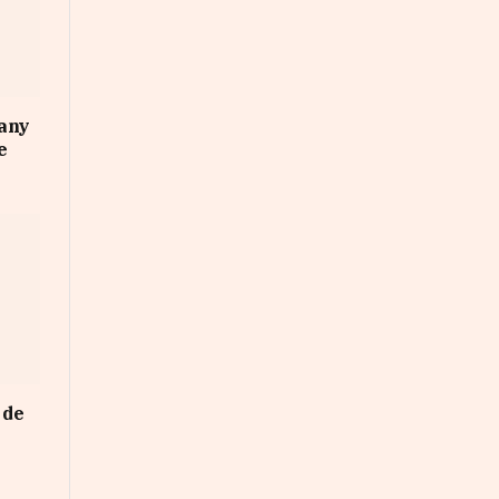
any
e
 de