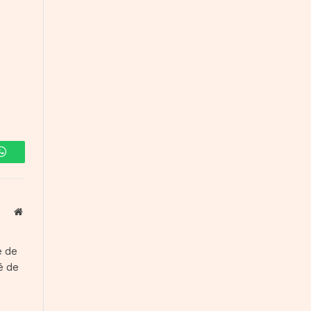
WhatsApp
Website
e de
té de