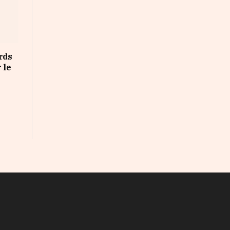
rds
 le