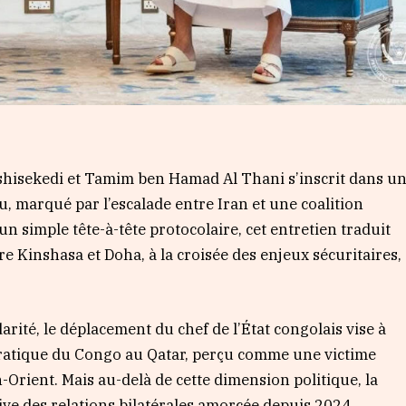
Tshisekedi et Tamim ben Hamad Al Thani s’inscrit dans u
, marqué par l’escalade entre Iran et une coalition
un simple tête-à-tête protocolaire, cet entretien traduit
e Kinshasa et Doha, à la croisée des enjeux sécuritaires,
ité, le déplacement du chef de l’État congolais vise à
ratique du Congo au Qatar, perçu comme une victime
-Orient. Mais au-delà de cette dimension politique, la
ve des relations bilatérales amorcée depuis 2024.