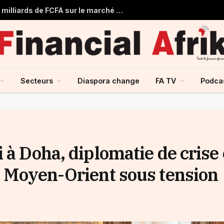
Togo : Le Trésor Public obtient 22 milliards de FCFA sur le marché financier de l’UMOA
Secteurs
Diaspora change
FA TV
Podca
 à Doha, diplomatie de crise 
n Moyen-Orient sous tension