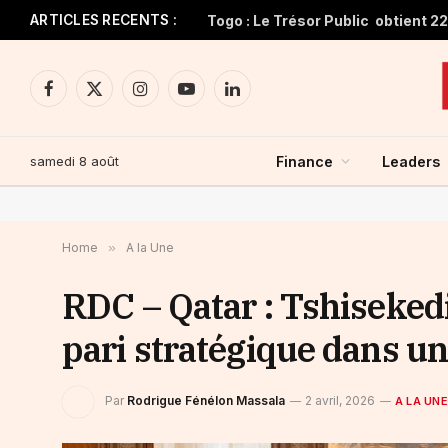
ARTICLES RECENTS :
Facebook
X
Instagram
YouTube
LinkedIn
(Twitter)
samedi 8 août
Finance
Leaders
Home
»
A la Une
RDC – Qatar : Tshisekedi
pari stratégique dans u
Par
Rodrigue Fénélon Massala
2 avril, 2026
A LA UNE