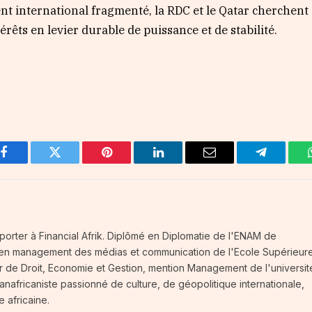
t international fragmenté, la RDC et le Qatar cherchent
rêts en levier durable de puissance et de stabilité.
Facebook
Twitter
Pinterest
LinkedIn
Email
Telegram
orter à Financial Afrik. Diplômé en Diplomatie de l'ENAM de
2 en management des médias et communication de l'Ecole Supérieur
er de Droit, Economie et Gestion, mention Management de l'universi
anafricaniste passionné de culture, de géopolitique internationale,
 africaine.