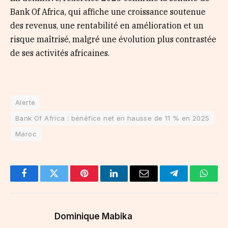
Bank Of Africa, qui affiche une croissance soutenue
des revenus, une rentabilité en amélioration et un
risque maîtrisé, malgré une évolution plus contrastée
de ses activités africaines.
Alerte
Bank Of Africa : bénéfice net en hausse de 11 % en 2025
Maroc
Facebook
Twitter
Pinterest
LinkedIn
Email
Telegram
Whats
Dominique Mabika