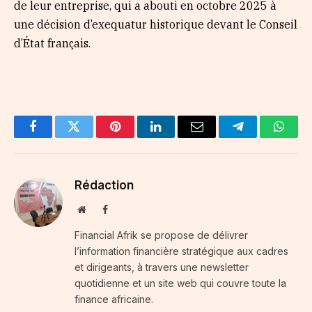
de leur entreprise, qui a abouti en octobre 2025 à
une décision d’exequatur historique devant le Conseil
d’État français.
Facebook
Twitter
Pinterest
LinkedIn
Email
Telegram
Whats
Rédaction
Website
Facebook
Financial Afrik se propose de délivrer
l’information financière stratégique aux cadres
et dirigeants, à travers une newsletter
quotidienne et un site web qui couvre toute la
finance africaine.