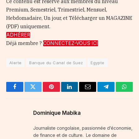
Ce contenu est réservé aux membres du niveau
Premium, Semestriel, Trimestriel, Mensuel,
Hebdomadaire, Un jour, et Télécharger un MAGAZINE
(PDF) uniquement.
ADHÉRER
Déjà membre ?
CONNECTEZ-VOUS ICI
Alerte
Banque du Canal de Suez
Egypte
Facebook
Twitter
Pinterest
LinkedIn
Email
Telegram
Whats
Dominique Mabika
Journaliste congolaise, passionnée d’économie,
de finance et de culture. Le domaine de