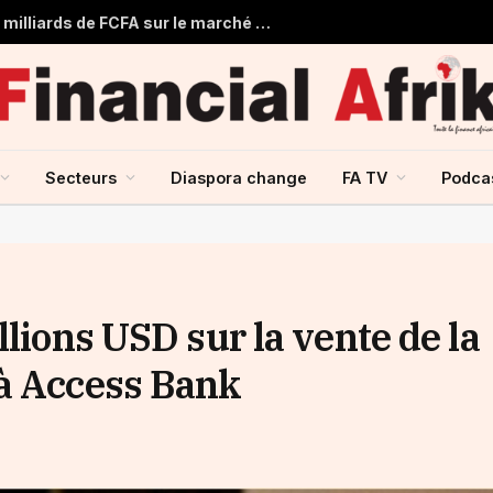
Togo : Le Trésor Public obtient 22 milliards de FCFA sur le marché financier de l’UMOA
Secteurs
Diaspora change
FA TV
Podca
llions USD sur la vente de la
 à Access Bank