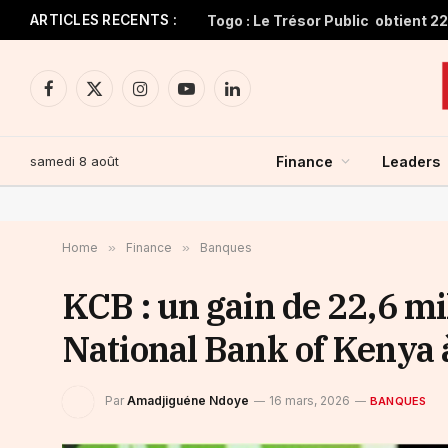
ARTICLES RECENTS :
Facebook
X
Instagram
YouTube
LinkedIn
(Twitter)
samedi 8 août
Finance
Leaders
Home
»
Finance
»
Banques
KCB : un gain de 22,6 mi
National Bank of Kenya
Par
Amadjiguéne Ndoye
16 mars, 2026
BANQUES