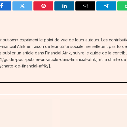
Facebook
Twitter
Pinterest
LinkedIn
Email
Telegram
tributions» expriment le point de vue de leurs auteurs. Les contribut
nancial Afrik en raison de leur utilité sociale, ne reflètent pas forc
z publier un article dans Financial Afrik, suivre le guide de la contrib
1/guide-pour-publier-un-article-dans-financial-afrik) et la charte de 
/charte-de-financial-afrik/].