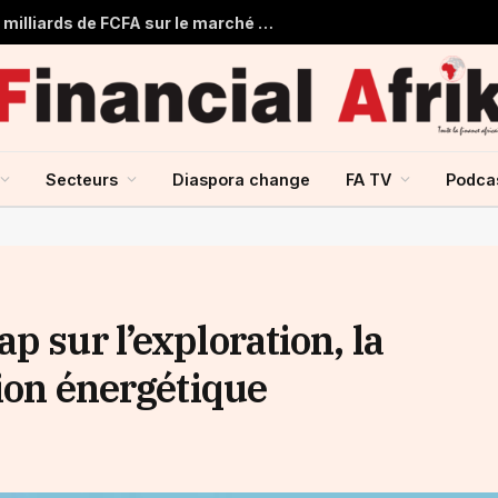
Togo : Le Trésor Public obtient 22 milliards de FCFA sur le marché financier de l’UMOA
Secteurs
Diaspora change
FA TV
Podca
p sur l’exploration, la
tion énergétique