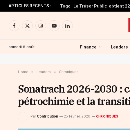
ARTICLES RECENTS :
Facebook
X
Instagram
YouTube
LinkedIn
(Twitter)
samedi 8 août
Finance
Leaders
Home
»
Leaders
»
Chroniques
Sonatrach 2026-2030 : ca
pétrochimie et la transi
Par
Contribution
25 février, 2026
CHRONIQUES