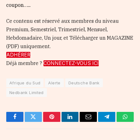
coupon…...
Ce contenu est réservé aux membres du niveau
Premium, Semestriel, Trimestriel, Mensuel,
Hebdomadaire, Un jour, et Télécharger un MAGAZINE
(PDF) uniquement.
ADHÉRER
Déjà membre ?
CONNECTEZ-VOUS ICI
Afrique du Sud
Alerte
Deutsche Bank
Nedbank Limited
Facebook
Twitter
Pinterest
LinkedIn
Email
Telegram
Whats