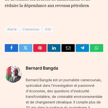
réduire la dépendance aux revenus pétroliers.
Alerte
Cameroun
DGI
Facebook
Twitter
Pinterest
LinkedIn
Email
Telegram
Whats
Bernard Bangda
Bernard Bangda est un journaliste camerounais,
spécialisé dans l’investigation et passionné
d'économie, des questions d'insécurité
transfrontalière, de criminalité environnementale
et de changement climatique. Il compte plus de
20 ans dans la pratique du journalisme. Il