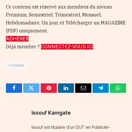
Ce contenu est réservé aux membres du niveau
Premium, Semestriel, Trimestriel, Mensuel,
Hebdomadaire, Un jour, et Télécharger un MAGAZINE
(PDF) uniquement.
ADHÉRER
Déjà membre ?
CONNECTEZ-VOUS ICI
Cinema
Facebook
Twitter
Pinterest
LinkedIn
Email
Telegram
Whats
Issouf Kamgate
Issouf est titulaire d’un DUT en Publicité-