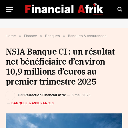
Home
»
Finance
»
Banques
»
Banques & Assurances
NSIA Banque CI : un résultat
net bénéficiaire d’environ
10,9 millions d’euros au
premier trimestre 2025
Par
Rédaction Financial Afrik
6 mai, 2025
BANQUES & ASSURANCES