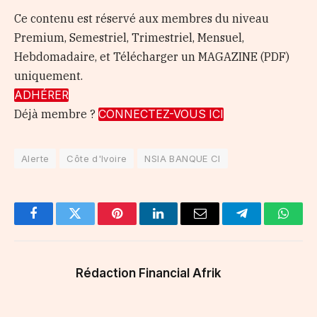
Ce contenu est réservé aux membres du niveau
Premium, Semestriel, Trimestriel, Mensuel,
Hebdomadaire, et Télécharger un MAGAZINE (PDF)
uniquement.
ADHÉRER
Déjà membre ?
CONNECTEZ-VOUS ICI
Alerte
Côte d'Ivoire
NSIA BANQUE CI
Facebook
Twitter
Pinterest
LinkedIn
Email
Telegram
Whats
Rédaction Financial Afrik