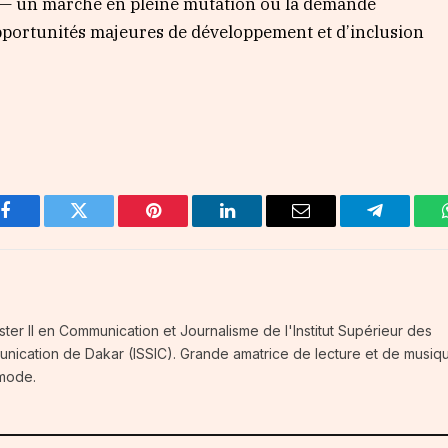
 — un marché en pleine mutation où la demande
pportunités majeures de développement et d’inclusion
Facebook
Twitter
Pinterest
LinkedIn
Email
Telegram
ster II en Communication et Journalisme de l'Institut Supérieur des
unication de Dakar (ISSIC). Grande amatrice de lecture et de musiq
 mode.