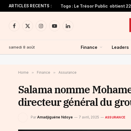
ARTICLES RECENTS :
Facebook
X
Instagram
YouTube
LinkedIn
(Twitter)
samedi 8 août
Finance
Leaders
Home
»
Finance
»
Assurance
Salama nomme Mohamed 
directeur général du gr
Par
Amadjiguéne Ndoye
7 avril, 2025
ASSURANCE