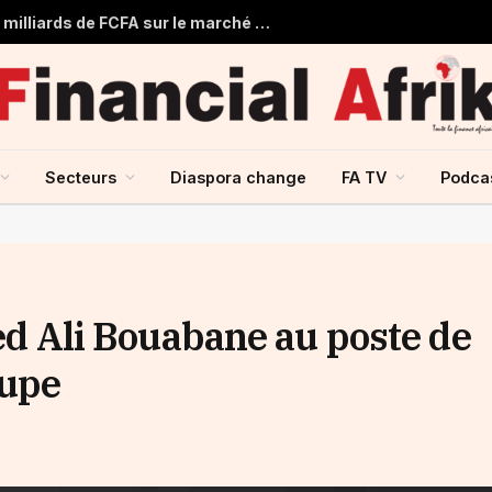
Togo : Le Trésor Public obtient 22 milliards de FCFA sur le marché financier de l’UMOA
Secteurs
Diaspora change
FA TV
Podca
Ali Bouabane au poste de
oupe