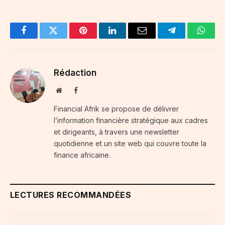
Facebook
Twitter
Pinterest
LinkedIn
Email
Telegram
Whats
Rédaction
Website
Facebook
Financial Afrik se propose de délivrer
l’information financière stratégique aux cadres
et dirigeants, à travers une newsletter
quotidienne et un site web qui couvre toute la
finance africaine.
LECTURES RECOMMANDÉES