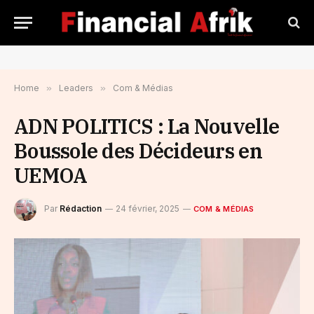
Home
»
Leaders
»
Com & Médias
ADN POLITICS : La Nouvelle
Boussole des Décideurs en
UEMOA
Par
Rédaction
24 février, 2025
COM & MÉDIAS