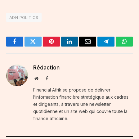
ADN POLITICS
Facebook
Twitter
Pinterest
LinkedIn
Email
Telegram
Whats
Rédaction
Website
Facebook
Financial Afrik se propose de délivrer
l’information financière stratégique aux cadres
et dirigeants, à travers une newsletter
quotidienne et un site web qui couvre toute la
finance africaine.