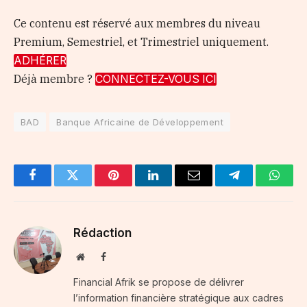
Ce contenu est réservé aux membres du niveau
Premium, Semestriel, et Trimestriel uniquement.
ADHÉRER
Déjà membre ?
CONNECTEZ-VOUS ICI
BAD
Banque Africaine de Développement
Facebook
Twitter
Pinterest
LinkedIn
Email
Telegram
Whats
Rédaction
Website
Facebook
Financial Afrik se propose de délivrer
l’information financière stratégique aux cadres