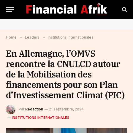
Home
»
Leaders
»
Institutions internationales
En Allemagne, l’OMVS
rencontre la CNULCD autour
de la Mobilisation des
financements pour son Plan
d’Investissement Climat (PIC)
Par
Rédaction
21 septembre, 2024
INSTITUTIONS INTERNATIONALES