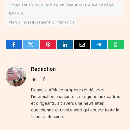
Organisation pour la mise en valeur du Fleuve Sénégal
(OMVS)
Plan d’Investissement Climat (PIC)
Facebook
Twitter
Pinterest
LinkedIn
Email
Telegram
Whats
Rédaction
Website
Facebook
Financial Afrik se propose de délivrer
l’information financière stratégique aux cadres
et dirigeants, à travers une newsletter
quotidienne et un site web qui couvre toute la
finance africaine.