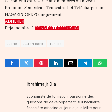
Ce contenu est réservé aux membres du niveau
Premium, Semestriel, Trimestriel, et Télécharger un
MAGAZINE (PDF) uniquement.
ADHÉRER
Déjà membre ?
CONNECTEZ-VOUS ICI
Alerte
Attijari Bank
Tunisie
Facebook
Twitter
Pinterest
LinkedIn
Email
Telegram
Whats
Ibrahima jr Dia
Economiste de formation, passionné des
questions de développement, suit l'actualité
financière africaine au jour le jour. Milite pour