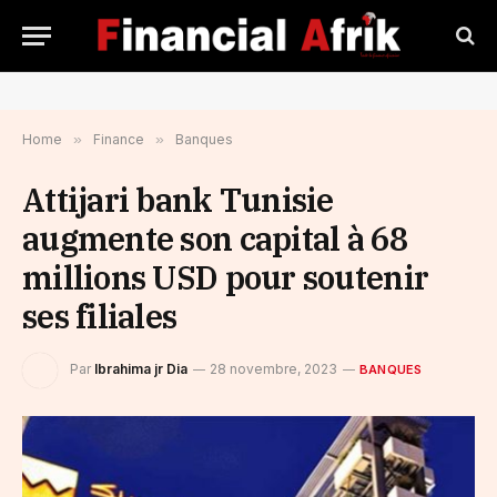
Home
»
Finance
»
Banques
Attijari bank Tunisie
augmente son capital à 68
millions USD pour soutenir
ses filiales
Par
Ibrahima jr Dia
28 novembre, 2023
BANQUES