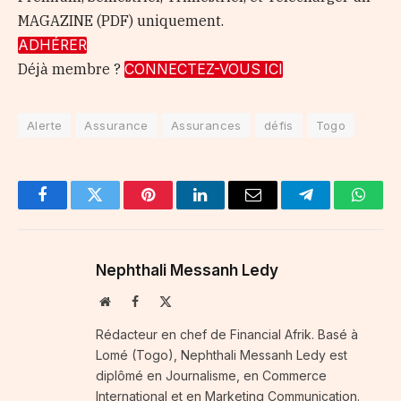
MAGAZINE (PDF) uniquement.
ADHÉRER
Déjà membre ?
CONNECTEZ-VOUS ICI
Alerte
Assurance
Assurances
défis
Togo
Facebook
Twitter
Pinterest
LinkedIn
Email
Telegram
Whats
Nephthali Messanh Ledy
Website
Facebook
X
(Twitter)
Rédacteur en chef de Financial Afrik. Basé à
Lomé (Togo), Nephthali Messanh Ledy est
diplômé en Journalisme, en Commerce
International et en Marketing Communication.