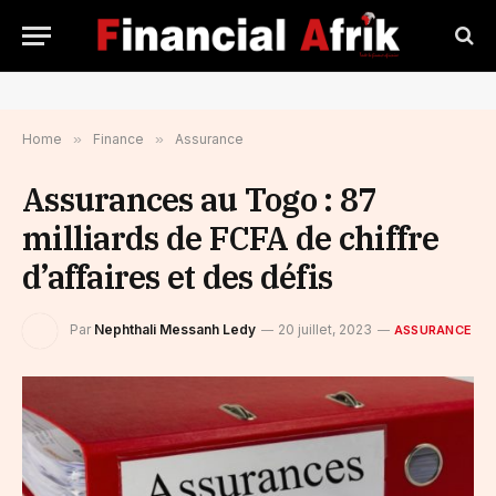
Home
»
Finance
»
Assurance
Assurances au Togo : 87
milliards de FCFA de chiffre
d’affaires et des défis
Par
Nephthali Messanh Ledy
20 juillet, 2023
ASSURANCE