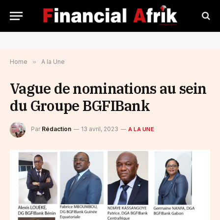
Home
»
A la Une
Vague de nominations au sein
du Groupe BGFIBank
Par
Rédaction
13 avril, 2023
A LA UNE