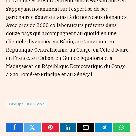
Le Groupe BGFIBank enrichit sans cesse son offre en
s’appuyant notamment sur l’expertise de ses
partenaires, s’ouvrant ainsi à de nouveaux domaines.
Avec près de 2600 collaborateurs présents dans
douze pays qui accompagnent au quotidien une
clientèle diversifiée au Bénin, au Cameroun, en
République Centrafricaine, au Congo, en Côte d’Ivoire,
en France, au Gabon, en Guinée Équatoriale, à
Madagascar, en République Démocratique du Congo,
à Sao Tomé-et-Principe et au Sénégal.
Groupe BGFIBank
Facebook
Twitter
Pinterest
LinkedIn
Email
Telegram
Whats