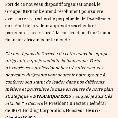
Fort de ce nouveau dispositif organisationnel, le
Groupe BGFIBank entend résolument poursuivre
avec succès sa recherche perpétuelle de l’excellence
en créant de la valeur auprès de ses clients et
partenaires, nécessaire à la construction d’un Groupe
financier africain pour le monde.
‘‘
Je me réjouis de l’arrivée de cette nouvelle équipe
dirigeante à qui je souhaite la bienvenue. Forts
d’expériences professionnelles très diverses, ces
nouveaux dirigeants vont soutenir notre groupe à
conforter son statut de leader dans nos différents
métiers et poursuivre la mise en œuvre de notre plan
stratégique
« DYNAMIQUE 2025 »
auquel je suis très
attaché
‘‘
a déclaré
le
P
résident
D
irecteur
G
énéral
de
B
GFI
H
olding
C
orporation, Monsieur
Henri-
Claude OYIMA
.