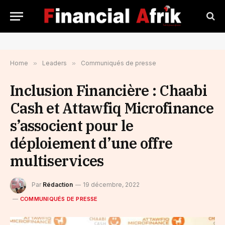
Home
»
Leaders
»
Communiqués de presse
Inclusion Financière : Chaabi
Cash et Attawfiq Microfinance
s’associent pour le
déploiement d’une offre
multiservices
Par
Rédaction
19 décembre, 2022
COMMUNIQUÉS DE PRESSE