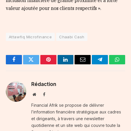
inclusion financière de grande proximité et à forte
valeur ajoutée pour nos clients respectifs ».
Attawfiq Microfinance
Chaabi Cash
Facebook
Twitter
Pinterest
LinkedIn
Email
Telegram
Whats
Rédaction
Website
Facebook
Financial Afrik se propose de délivrer
l’information financière stratégique aux cadres
et dirigeants, à travers une newsletter
quotidienne et un site web qui couvre toute la