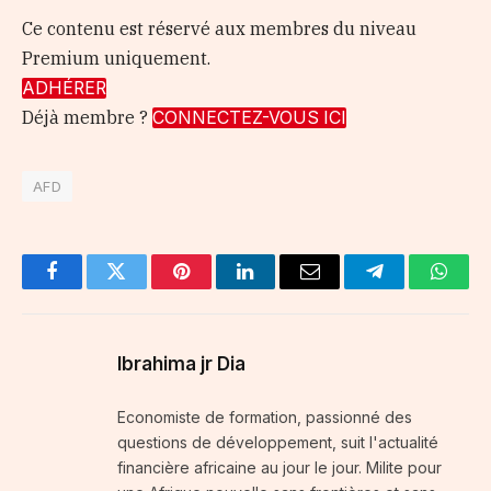
Ce contenu est réservé aux membres du niveau
Premium uniquement.
ADHÉRER
Déjà membre ?
CONNECTEZ-VOUS ICI
AFD
Facebook
Twitter
Pinterest
LinkedIn
Email
Telegram
Whats
Ibrahima jr Dia
Economiste de formation, passionné des
questions de développement, suit l'actualité
financière africaine au jour le jour. Milite pour