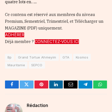
quatre lots en…...
Ce contenu est réservé aux membres du niveau
Premium, Semestriel, Trimestriel, et Télécharger un
MAGAZINE (PDF) uniquement.
ADHÉRER
Déjà membre ?
CONNECTEZ-VOUS ICI
Bp
Grand Tortue Ahmeyim
GTA
Kosmos
Mauritanie
SEPCO
Facebook
Twitter
Pinterest
LinkedIn
Email
Telegram
Whats
Rédaction