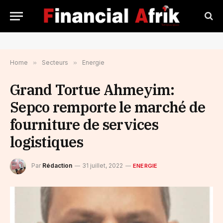
Home
»
Secteurs
»
Energie
Grand Tortue Ahmeyim:
Sepco remporte le marché de
fourniture de services
logistiques
Par
Rédaction
31 juillet, 2022
ENERGIE