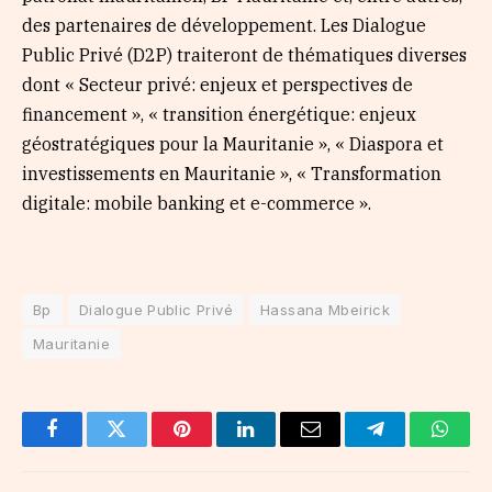
des partenaires de développement. Les Dialogue
Public Privé (D2P) traiteront de thématiques diverses
dont « Secteur privé: enjeux et perspectives de
financement », « transition énergétique: enjeux
géostratégiques pour la Mauritanie », « Diaspora et
investissements en Mauritanie », « Transformation
digitale: mobile banking et e-commerce ».
Bp
Dialogue Public Privé
Hassana Mbeirick
Mauritanie
Facebook
Twitter
Pinterest
LinkedIn
Email
Telegram
Whats