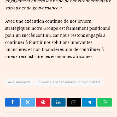
engagement envers les principes environnementaux,
sociaux et de gouvernance.
»
Avec une exécution continue de nos leviers
stratégiques, notre Groupe est fermement positionné
pour un succès continu, car nous restons engagés à
continuer à fournir nos solutions innovantes
financières et non financières afin de contribuer à
mieux reconstruire les économies africaines.
Ade Ayeyemi
Ecobank Transnational Incorporated
Facebook
Twitter
Pinterest
LinkedIn
Email
Telegram
Whats