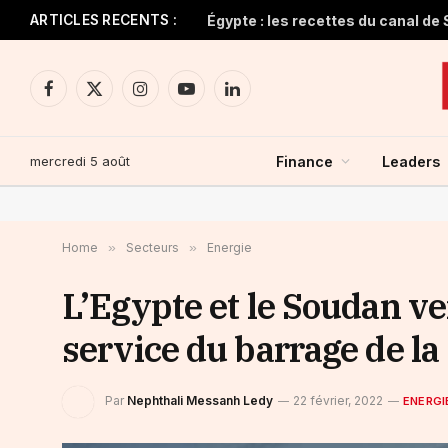
ARTICLES RECENTS :
Facebook
X
Instagram
YouTube
LinkedIn
(Twitter)
mercredi 5 août
Finance
Leaders
Home
»
Secteurs
»
Energie
L’Egypte et le Soudan ve
service du barrage de la
Par
Nephthali Messanh Ledy
22 février, 2022
ENERGI