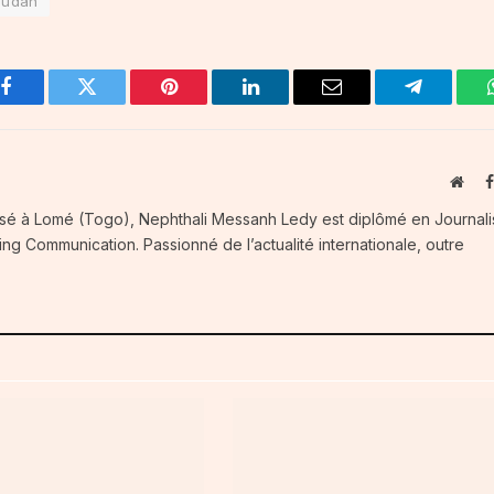
oudan
Facebook
Twitter
Pinterest
LinkedIn
Email
Telegram
Webs
Basé à Lomé (Togo), Nephthali Messanh Ledy est diplômé en Journal
ng Communication. Passionné de l’actualité internationale, outre