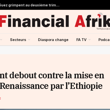
Égypte : les recettes du canal de Suez grimpent au deuxième trimestre 2026
Secteurs
Diaspora change
FA TV
Podca
nt debout contre la mise en
 Renaissance par l’Ethiopie
E