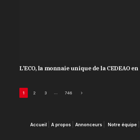
L’ECO, la monnaie unique de la CEDEAO en 
Next
…
1
2
3
746
Accueil
A propos
Annonceurs
Notre équipe