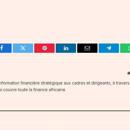
Facebook
Twitter
Pinterest
LinkedIn
Email
Telegram
information financière stratégique aux cadres et dirigeants, à traver
i couvre toute la finance africaine.