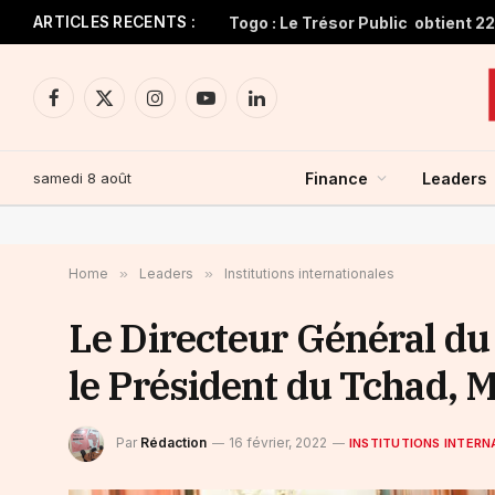
ARTICLES RECENTS :
Facebook
X
Instagram
YouTube
LinkedIn
(Twitter)
samedi 8 août
Finance
Leaders
Home
»
Leaders
»
Institutions internationales
Le Directeur Général d
le Président du Tchad, 
Par
Rédaction
16 février, 2022
INSTITUTIONS INTERN