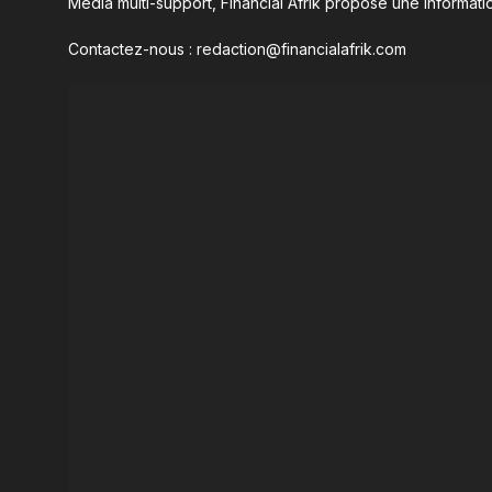
Média multi-support, Financial Afrik propose une informatio
Contactez-nous : redaction@financialafrik.com