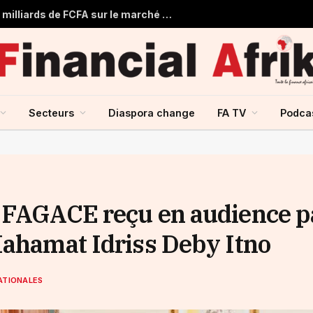
Togo : Le Trésor Public obtient 22 milliards de FCFA sur le marché financier de l’UMOA
Secteurs
Diaspora change
FA TV
Podca
u FAGACE reçu en audience p
Mahamat Idriss Deby Itno
ATIONALES