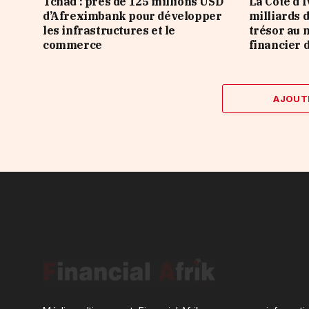
Tchad : près de 125 millions USD
La Côte d’
d’Afreximbank pour développer
milliards 
les infrastructures et le
trésor au 
commerce
financier 
AJOUT