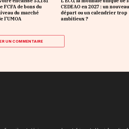
Ivoire encaisse 53,181
L’ECO, la monnaie unique de l
de FCFA de bons du
CEDEAO en 2027 : un nouvea
niveau du marché
départ ou un calendrier trop
de l’UMOA
ambitieux ?
ER UN COMMENTAIRE